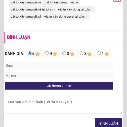
8
1x25m
1,150,000
46,000
vật tư xây dựng giá rẻ
vật tư xây dựng
vật tư
PO1 25mm
vật tư xây dựng giá rẻ tại tphcm
vật tư xây dựng tại tphcm
vật tư xây dựng giá sỉ
vật tư xây dựng giá sỉ tại tphcm
BÌNH LUẬN
ĐÁNH GIÁ:
5
4
3
2
1