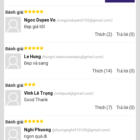
Đánh giá:
Ngoc Duyen Vo
(vongocduyen0702@gmail.com)
Đẹp giá tốt
Thích (2)
Trả lời (0)
Đánh giá:
Le Hung
(hungvl.okamuratokyo@gmail.com)
Đep và sang
Thích (14)
Trả lời (0)
Đánh giá:
Vĩnh Lê Trọng
(vinhpack@gmail.com)
Good Thank
Thích (7)
Trả lời (0)
Đánh giá:
Nghi Phuong
(phuongnghi310100@gmail.com)
ngon quá đi