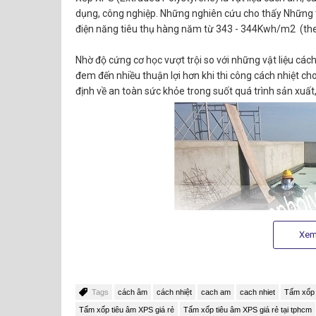
dụng, công nghiệp. Những nghiên cứu cho thấy Những 
điện năng tiêu thụ hàng năm từ 343 - 344Kwh/m2 (th
Nhờ độ cứng cơ học vượt trội so với những vật liệu c
đem đến nhiều thuận lợi hơn khi thi công cách nhiệt 
định về an toàn sức khỏe trong suốt quá trình sản xuất,
Xem
Tags
cách âm
cách nhiệt
cach am
cach nhiet
Tấm xốp 
ĐẶC TÍNH SẢN PHẨM XỐP XPS:
Tấm xốp tiêu âm XPS giá rẻ
Tấm xốp tiêu âm XPS giá rẻ tại tphcm