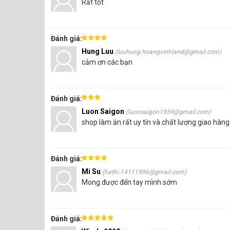
Rất tốt
Đánh giá:
Hung Luu
(luuhung.hoangvinhland@gmail.com)
cảm ơn các bạn
Đánh giá:
Luon Saigon
(luonsaigon1959@gmail.com)
shop làm ăn rất uy tín và chất lượng giao hàn
Đánh giá:
Tái sử dụng, thân thiện với môi trường: Với đặc tính có 
Mi Su
(hathi.14111996@gmail.com)
rất thân thiện với môi trường. Những tấm XPS có thể đư
Mong được đến tay mình sớm
Đánh giá: