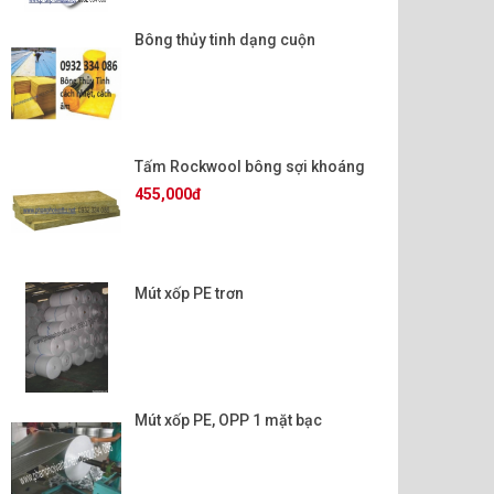
Bông thủy tinh dạng cuộn
Tấm Rockwool bông sợi khoáng
455,000đ
Mút xốp PE trơn
Mút xốp PE, OPP 1 mặt bạc