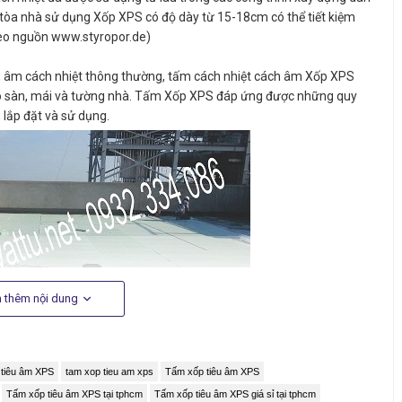
tòa nhà sử dụng Xốp XPS có độ dày từ 15-18cm có thể tiết kiệm
eo nguồn www.styropor.de)
ách âm cách nhiệt thông thường, tấm cách nhiệt cách âm Xốp XPS
cho sàn, mái và tường nhà. Tấm Xốp XPS đáp ứng được những quy
 lắp đặt và sử dụng.
 thêm nội dung
tiêu âm XPS
tam xop tieu am xps
Tấm xốp tiêu âm XPS
Tấm xốp tiêu âm XPS tại tphcm
Tấm xốp tiêu âm XPS giá sỉ tại tphcm