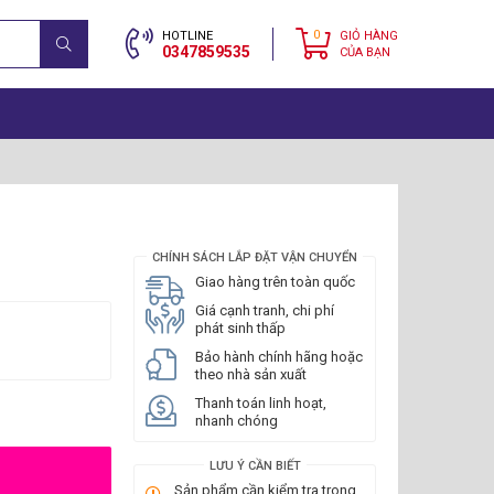
0
HOTLINE
GIỎ HÀNG
0347859535
CỦA BẠN
CHÍNH SÁCH LẮP ĐẶT VẬN CHUYỂN
Giao hàng trên toàn quốc
Giá cạnh tranh, chi phí
phát sinh thấp
Bảo hành chính hãng hoặc
theo nhà sản xuất
Thanh toán linh hoạt,
nhanh chóng
LƯU Ý CẦN BIẾT
Sản phẩm cần kiểm tra trong