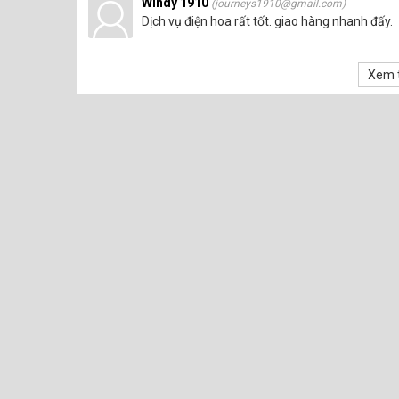
Windy 1910
(journeys1910@gmail.com)
Dịch vụ điện hoa rất tốt. giao hàng nhanh đấy.
Xem t