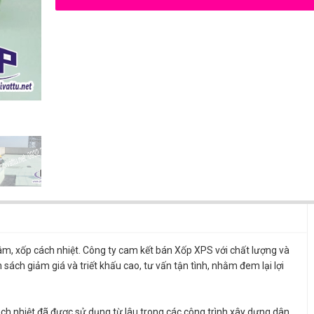
, xốp cách nhiệt. Công ty cam kết bán Xốp XPS với chất lượng và
h sách giảm giá và triết khấu cao, tư vấn tận tình, nhằm đem lại lợi
ách nhiệt đã được sử dụng từ lâu trong các công trình xây dựng dân