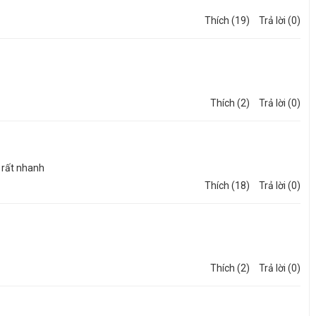
Thích (19)
Trả lời (0)
Thích (2)
Trả lời (0)
g rất nhanh
Thích (18)
Trả lời (0)
thể tái chế, sử dụng tấm cách nhiệt XPS giúp tránh lãng phí tối đa và
ợc tái chế có chất lượng giống như vật liệu ban đầu.
Thích (2)
Trả lời (0)