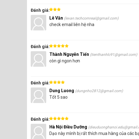
Đánh giá:
Lê Văn
(levan.techcomreal@gmail.com)
check email liên hệ nha
Đánh giá:
Thành Nguyễn Tiến
(tienthanhlc91@gmail.com)
còn gì ngon hơn
Đánh giá:
Dung Luong
(dungnho2812@gmail.com)
Tốt 5 sao
Đánh giá:
Hà Nội Điều Dưỡng
(dieuduonghanoi.edu@gmail.
Dạo này mình bị rất thích mua hàng của các b