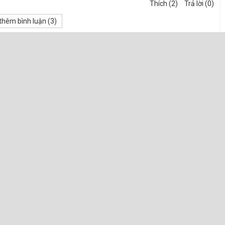
Thích (2)
Trả lời (0)
hêm bình luận (
3
)