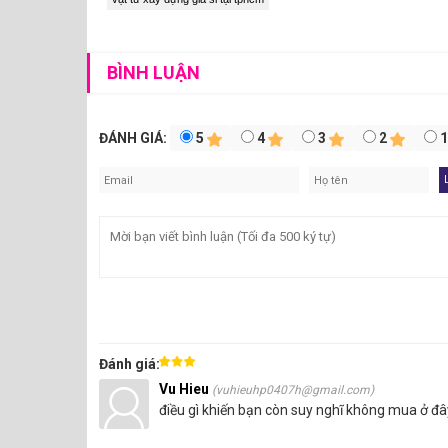
được sản xuất theo tiêu chuẩn ASTM (USA).
BÌNH LUẬN
ĐÁNH GIÁ:
5
4
3
2
Đánh giá:
Vu Hieu
(vuhieuhp0407h@gmail.com)
điều gì khiến bạn còn suy nghĩ không mua ở đâ