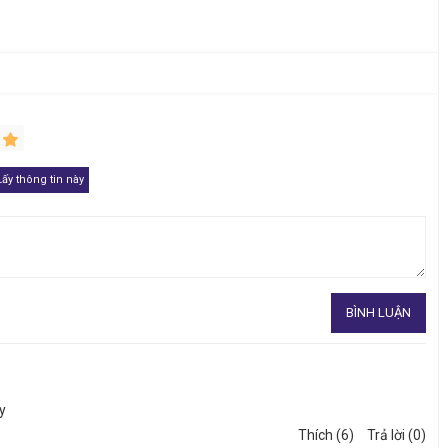
1
y
Thích (6)
Trả lời (0)