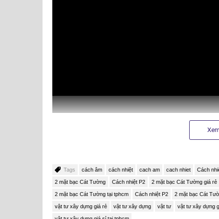
Xem
Tags
cách âm
cách nhiệt
cach am
cach nhiet
Cách nhi
2 mặt bạc Cát Tường
Cách nhiệt P2
2 mặt bạc Cát Tường giá rẻ
2 mặt bạc Cát Tường tại tphcm
Cách nhiệt P2
2 mặt bạc Cát Tườn
CẤU TẠO CÁCH NHIỆT TÚI KHÍ CÁT TƯỜNG P2-2
vật tư xây dựng giá rẻ
vật tư xây dựng
vật tư
vật tư xây dựng g
Cách nhiệt Cát Tường P2 là vật liệu cách âm – cách nh
vật tư xây dựng giá sỉ tại tphcm