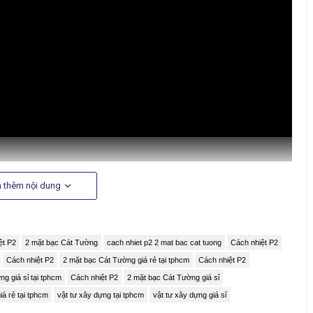
 thêm nội dung
ệt P2
2 mặt bạc Cát Tường
cach nhiet p2 2 mat bac cat tuong
Cách nhiệt P2
Cách nhiệt P2
2 mặt bạc Cát Tường giá rẻ tại tphcm
Cách nhiệt P2
g giá sỉ tại tphcm
Cách nhiệt P2
2 mặt bạc Cát Tường giá sỉ
iá rẻ tại tphcm
vật tư xây dựng tại tphcm
vật tư xây dựng giá sỉ
iệt có khả năng chịu lực cao, khó rách, không thấm nước. Sản phẩm