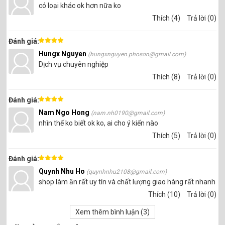
có loại khác ok hơn nữa ko
Thích (4)
Trả lời (0)
Đánh giá:
Hungx Nguyen
(hungxnguyen.phoson@gmail.com)
Dịch vụ chuyên nghiệp
Thích (8)
Trả lời (0)
Đánh giá:
Nam Ngo Hong
(nam.nh0190@gmail.com)
nhìn thế ko biết ok ko, ai cho ý kiến nào
Thích (5)
Trả lời (0)
Đánh giá:
Quynh Nhu Ho
(quynhnhu2108@gmail.com)
shop làm ăn rất uy tín và chất lượng giao hàng rất nhanh
Thích (10)
Trả lời (0)
Xem thêm bình luận (
3
)