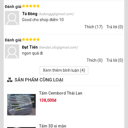
Đánh giá:
Tú Đồng
(tudongg@gmail.com)
Good cho shop điểm 10
Thích (17)
Trả lời (0)
Đánh giá:
Đạt Tiến
(tiendat.ufo@gmail.com)
ngon quá đi
Thích (0)
Trả lời (0)
Xem thêm bình luận (
4
)
SẢN PHẨM CÙNG LOẠI
Tấm Cembord Thái Lan
138,000đ
Tấm 3D xi măn