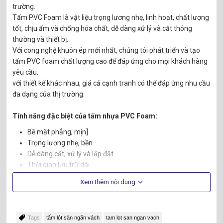
trường.
Tấm PVC Foam là vật liệu trọng lương nhẹ, linh hoạt, chất lượng
tốt, chịu ẩm và chống hóa chất, dễ dàng xử lý và cắt thông
thường và thiết bị.
Với cong nghệ khuôn ép mới nhất, chúng tôi phát triển và tạo
tấm PVC foam chất lượng cao để đáp ứng cho mọi khách hàng
yêu cầu.
với thiết kế khác nhau, giá cả cạnh tranh có thể đáp ứng nhu cầu
đa dạng của thị trường.
Tính năng đặc biệt của tấm nhựa PVC Foam:
Bề mặt phẳng, mịn]
Trọng lương nhẹ, bền
Dễ dàng cắt, xử lý và lắp đặt
Thời gian lưu trữ dài
Cách điện tốt
Xem thêm nội dung
Chống mài mòn
Không độc hại
Cách âm tốt
Tags
tấm lót sàn ngăn vách
tam lot san ngan vach
Có thể sử dụng lại