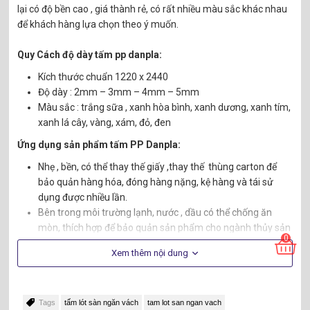
lại có độ bền cao , giá thành rẻ, có rất nhiều màu sắc khác nhau
để khách hàng lựa chọn theo ý muốn.
Quy Cách độ dày tấm pp danpla:
Kích thước chuẩn 1220 x 2440
Độ dày : 2mm – 3mm – 4mm – 5mm
Màu sắc : trắng sữa , xanh hòa bình, xanh dương, xanh tím,
xanh lá cây, vàng, xám, đỏ, đen
Ứng dụng sản phẩm tấm PP Danpla:​
Nhẹ , bền, có thể thay thế giấy ,thay thế thùng carton để
bảo quản hàng hóa, đóng hàng nặng, kệ hàng và tái sử
dụng được nhiều lần.
Bên trong môi trường lạnh, nước , dầu có thể chống ăn
mòn, thích hợp để bảo quản sản phẩm cho ngành thủy sản
0
– hải sản, thực phẩm , sản phẩm các ngành công nghiệp,
Xem thêm nội dung
Tính năng chống tỉnh điện có thể sử dụng trong ngành
công nghiệp điện tử, và đặc biệt là vi điện tử.
Cấu trúc có khoảng trống ở bên trong , với độ co giãn
không đáng kể nên có hiệu quả tốt với mục đích cách nhiệt
Tags
tấm lót sàn ngăn vách
tam lot san ngan vach