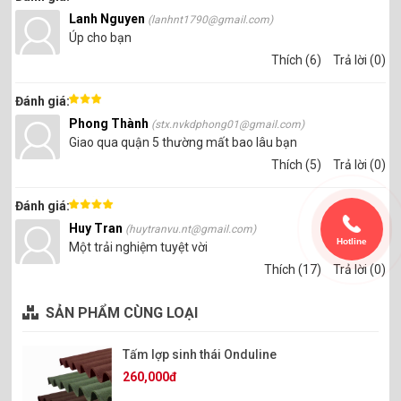
Lanh Nguyen
(lanhnt1790@gmail.com)
Úp cho bạn
Thích (6)
Trả lời (0)
Đánh giá:
Phong Thành
(stx.nvkdphong01@gmail.com)
Giao qua quận 5 thường mất bao lâu bạn
Thích (5)
Trả lời (0)
Đánh giá:
Huy Tran
(huytranvu.nt@gmail.com)
Hotline
Một trải nghiệm tuyệt vời
Thích (17)
Trả lời (0)
SẢN PHẨM CÙNG LOẠI
Tấm lợp sinh thái Onduline
260,000đ