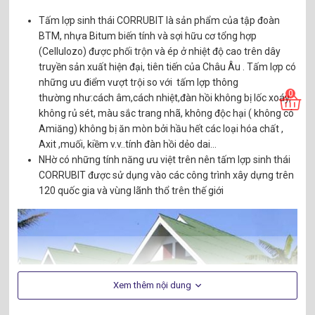
Tấm lợp sinh thái CORRUBIT là sản phẩm của tập đoàn
BTM, nhựa Bitum biến tính và sợi hữu cơ tổng hợp
(Cellulozo) được phối trộn và ép ở nhiệt độ cao trên dây
truyền sản xuất hiện đại, tiên tiến của Châu Âu . Tấm lợp có
những ưu điểm vượt trội so với tấm lợp thông
0
thường như:cách âm,cách nhiệt,đàn hồi không bị lốc xoáy,
không rủ sét, màu sắc trang nhã, không độc hại ( không có
Amiăng) không bị ăn mòn bởi hầu hết các loại hóa chất ,
Axit ,muối, kiềm v.v..tính đàn hồi dẻo dai…
NHờ có những tính năng ưu việt trên nên tấm lợp sinh thái
CORRUBIT được sử dụng vào các công trình xây dựng trên
120 quốc gia và vùng lãnh thổ trên thế giới
Xem thêm nội dung