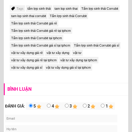
Tags
tấm lợp sinh thái
tam lop sinh thai
Tấm lợp sinh thái Corrubit
tam lop sinh thai corrubit
Tấm lợp sinh thái Corrubit
ƯU ĐIỂM CỦA TẤM LỢP SINH THÁI CORRUBIT
Tấm lợp sinh thái Corrubit giá rẻ
Tấm lợp sinh thái Corrubit giá rẻ tại tphcm
Không bị ăn mòn và không bị rỉ sét bởi hóa chất.
Tấm lợp sinh thái Corrubit tại tphcm
Cách nhiệt cực tốt không nóng khi trời nắng.
Tấm lợp sinh thái Corrubit giá sỉ tại tphcm
Tấm lợp sinh thái Corrubit giá sỉ
Cách âm cực tốt không ồn ào khi trời mưa.
vật tư xây dựng giá rẻ
vật tư xây dựng
vật tư
Chịu được bão mạnh 200km/h.
vật tư xây dựng giá rẻ tại tphcm
vật tư xây dựng tại tphcm
Thân thiện môi trường không có Amiăng
vật tư xây dựng giá sỉ
vật tư xây dựng giá sỉ tại tphcm
Trọng lượng nhẹ dễ vận chuyển và đảm bảo an toàn lao
động.
Thời gian sử dụng lâu (bảo hành 15 năm)
BÌNH LUẬN
ĐÁNH GIÁ:
5
4
3
2
1