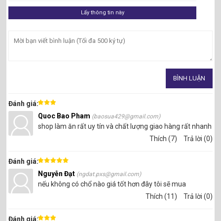
THÔNG SỐ KỸ THUẬT TẤM LỢP CORRUBIT
Đánh giá:
Dài: 2000 mm
Quoc Bao Pham
(baosua429@gmail.com)
Rộng: 930 mm
shop làm ăn rất uy tín và chất lượng giao hàng rất nhanh
Dày: 3mm
Thích (7)
Trả lời (0)
Số sóng: 10
Độ cao sóng 36 mm
Đánh giá:
Trọng lượng: 5,5 kg
Màu sắc cơ bản: Nâu đất,xanh rêu,đỏ
Nguyễn Đạt
(ngdat.pxs@gmail.com)
nếu không có chổ nào giá tốt hơn đây tôi sẽ mua
Xuất xứ: Châu Âu (Turkey)
Thích (11)
Trả lời (0)
Đánh giá: