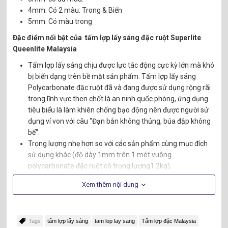
4mm: Có 2 màu: Trong & Biển
5mm: Có màu trong
Đặc điểm nổi bật của tấm lợp lấy sáng đặc ruột Superlite
Queenlite Malaysia
Tấm lợp lấy sáng chịu được lực tác động cực kỳ lớn mà khó
bị biến dạng trên bề mặt sản phẩm. Tấm lợp lấy sáng
Polycarbonate đặc ruột đã và đang được sử dụng rộng rãi
trong lĩnh vực then chốt là an ninh quốc phòng, ứng dụng
tiêu biểu là làm khiên chống bạo động nên được người sử
dụng ví von với câu "Đạn bắn không thủng, búa đập không
bể".
Trọng lượng nhẹ hơn so với các sản phẩm cùng mục đích
sử dụng khác (độ dày 1mm trên 1 mét vuông
polycarbonate đặc ruột có trọng lượng1.2kg).
Giúp tiết kiệm kinh phí trong xây dựng các công trình đồ sộ
Xem thêm nội dung
Trọng lượng nhẹ nên khả năng vận chuyển - bê vác - thi
công - tháo lắp tấm lợp lấy sáng polycarbonate đặc ruột
cũng dễ dàng hơn & nhanh chóng hơn
Nguyên liệu sản xuất thân thiện môi trường và lớp chống
Tags
tấm lợp lấy sáng
tam lop lay sang
Tấm lợp đặc Malaysia