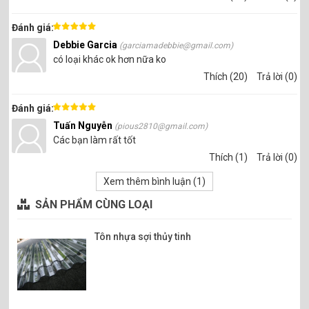
Đánh giá:
Debbie Garcia
(garciamadebbie@gmail.com)
có loại khác ok hơn nữa ko
Thích (20)
Trả lời (0)
Đánh giá:
Tuấn Nguyễn
(pious2810@gmail.com)
Các bạn làm rất tốt
Thích (1)
Trả lời (0)
Xem thêm bình luận (
1
)
SẢN PHẨM CÙNG LOẠI
Tôn nhựa sợi thủy tinh