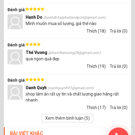
Đánh giá:
Hanh Do
(hanhdt.haiphatlandport@gmail.com)
Mình muốn mua số lượng, giá thế nào
Thích (18)
Trả lời (0)
Đánh giá:
Thế Vương
(phamthevuong28@gmail.com)
qua ngon quá đẹp
Thích (19)
Trả lời (0)
Đánh giá:
Oanh Quyh
(oanhquynh97@gmail.com)
shop làm ăn rất uy tín và chất lượng giao hàng rất
nhanh
Thích (17)
Trả lời (0)
Xem thêm bình luận (
5
)
BÀI VIẾT KHÁC