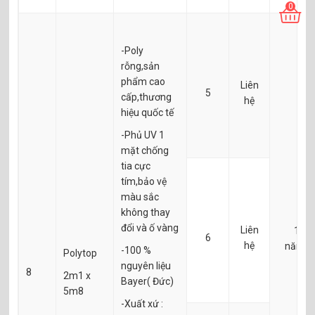
0
-Poly
rỗng,sản
phẩm cao
Liên
5
cấp,thương
hệ
hiệu quốc tế
-Phủ UV 1
mặt chống
tia cực
tím,bảo vệ
màu sắc
không thay
đổi và ố vàng
Liên
10
6
hệ
năm
-100 %
Polytop
nguyên liệu
8
2m1 x
Bayer( Đức)
5m8
-Xuất xứ :