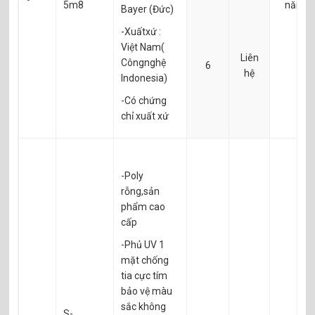
5m8
năm
Bayer (Đức)
-Xuấtxứ :
Việt Nam(
Liên
Côngnghệ
6
hệ
Indonesia)
-Có chứng
chỉ xuất xứ
-Poly
rỗng,sản
phẩm cao
cấp
-Phủ UV 1
mặt chống
tia cực tím
bảo vệ màu
sắc không
S-