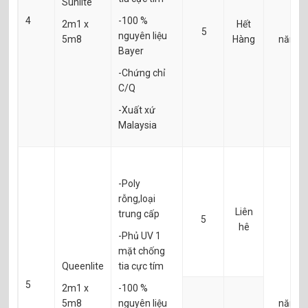
Sunlite
4
-100 %
2m1 x
Hết
2
5
nguyên liệu
5m8
Hàng
năm
Bayer
-Chứng chỉ
C/Q
-Xuất xứ
Malaysia
-Poly
rỗng,loại
Liên
trung cấp
5
hê
-Phủ UV 1
mặt chống
Queenlite
tia cực tím
5
2m1 x
-100 %
4
5m8
nguyên liệu
năm