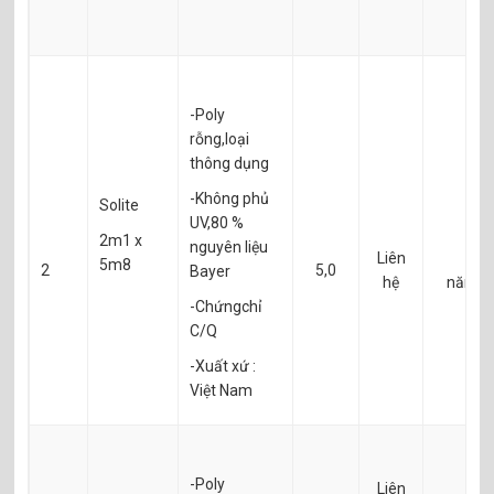
-Poly
rỗng,loại
thông dụng
-Không phủ
Solite
UV,80 %
2m1 x
nguyên liệu
Liên
1
5m8
2
5,0
Bayer
hệ
năm
-Chứngchỉ
C/Q
-Xuất xứ :
Việt Nam
-Poly
Liên