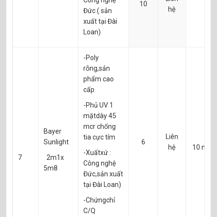
Công nghệ
10
hệ
Đức ( sản
xuất tại Đài
Loan)
-Poly
rỗng,sản
phẩm cao
cấp
-Phủ UV 1
mặtdày 45
mcr chống
Bayer
Liên
tia cực tím
Sunlight
6
hệ
10 năm
-Xuấtxứ :
7
2m1x
Công nghệ
5m8
Đức,sản xuất
tại Đài Loan)
-Chứngchỉ
C/Q