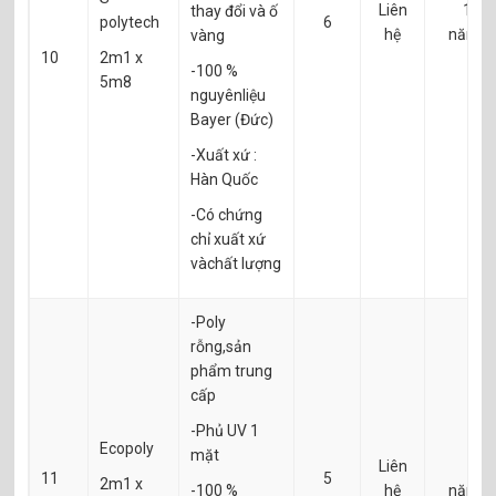
Liên
10
thay đổi và ố
polytech
6
hệ
năm
vàng
10
2m1 x
-100 %
5m8
nguyênliệu
Bayer (Đức)
-Xuất xứ :
Hàn Quốc
-Có chứng
chỉ xuất xứ
vàchất lượng
-Poly
rỗng,sản
phẩm trung
cấp
-Phủ UV 1
Ecopoly
mặt
Liên
1
11
5
2m1 x
-100 %
hệ
năm