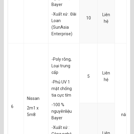
Bayer
-Xuất xứ : Đài
Liên
10
Loan
hệ
(SunAsia
Enterprise)
-Poly rỗng,
Loại trung
cấp
Liên
5
hệ
-Phủ UV 1
mặt chống
tia cực tím
Nissan
-100 %
6
2m1 x
3
nguyênliệu
5m8
năm
Bayer
-Xuất xứ :
Liên