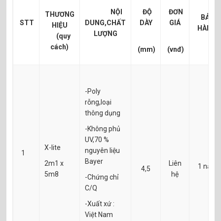
NỘI
ĐỘ
ĐƠN
THƯƠNG
BẢO
STT
DUNG,CHẤT
DÀY
GIÁ
HIỆU
HÀNH
LƯỢNG
(quy
cách)
(mm)
(vnđ)
-Poly
rỗng,loại
thông dụng
-Không phủ
UV,70 %
X-lite
nguyên liệu
1
Bayer
2m1 x
Liên
1 năm
4,5
5m8
hệ
-Chứng chỉ
C/Q
-Xuất xứ :
Việt Nam