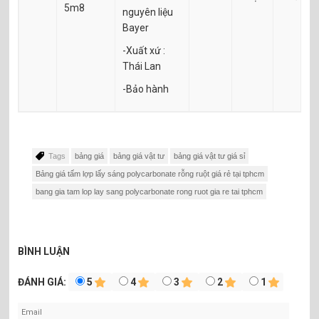
5m8
nguyên liệu
Bayer
-Xuất xứ :
Thái Lan
-Bảo hành
Tags
bảng giá
bảng giá vật tư
bảng giá vật tư giá sỉ
Bảng giá tấm lợp lấy sáng polycarbonate rỗng ruột giá rẻ tại tphcm
bang gia tam lop lay sang polycarbonate rong ruot gia re tai tphcm
BÌNH LUẬN
ĐÁNH GIÁ:
5
4
3
2
1