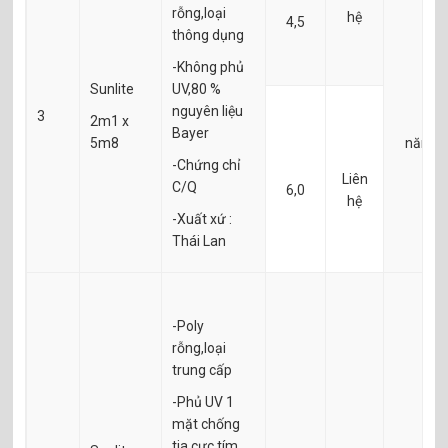
rỗng,loại
hệ
4,5
thông dụng
-Không phủ
Sunlite
UV,80 %
nguyên liệu
3
2m1 x
1
Bayer
5m8
năm
-Chứng chỉ
Liên
C/Q
6,0
hệ
-Xuất xứ :
Thái Lan
-Poly
rỗng,loại
trung cấp
-Phủ UV 1
mặt chống
tia cực tím