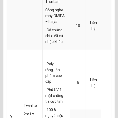
Thái Lan
Công nghệ
máy OMIPA
– Italya
Liên
10
hệ
-Có chứng
chỉ xuất xứ
nhập khẩu
-Poly
rỗng,sản
phẩm cao
Liên
cấp
5
hệ
-Phủ UV 1
mặt chống
tia cực tím
Twinlite
-100 %
2m1 x
10
nguyênliệu
9